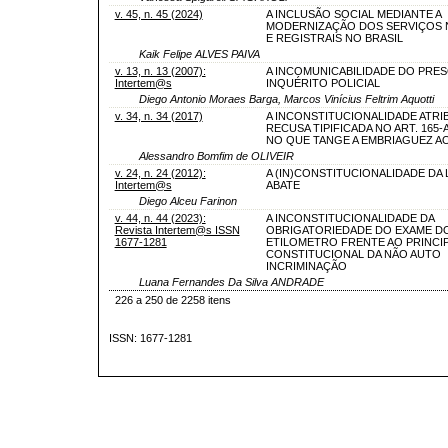
v. 45, n. 45 (2024)
A INCLUSÃO SOCIAL MEDIANTE A
MODERNIZAÇÃO DOS SERVIÇOS 
E REGISTRAIS NO BRASIL
Kaik Felipe ALVES PAIVA
v. 13, n. 13 (2007):
A INCOMUNICABILIDADE DO PRE
Intertem@s
INQUÉRITO POLICIAL
Diego Antonio Moraes Barga, Marcos Vinícius Feltrim Aquotti
v. 34, n. 34 (2017)
A INCONSTITUCIONALIDADE ATRIB
RECUSA TIPIFICADA NO ART. 165-
NO QUE TANGE A EMBRIAGUEZ A
Alessandro Bomfim de OLIVEIR
v. 24, n. 24 (2012):
A (IN)CONSTITUCIONALIDADE DA 
Intertem@s
ABATE
Diego Alceu Farinon
v. 44, n. 44 (2023):
A INCONSTITUCIONALIDADE DA
Revista Intertem@s ISSN
OBRIGATORIEDADE DO EXAME D
1677-1281
ETILOMETRO FRENTE AO PRINCI
CONSTITUCIONAL DA NÃO AUTO
INCRIMINAÇÃO
Luana Fernandes Da Silva ANDRADE
226 a 250 de 2258 itens
ISSN: 1677-1281