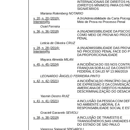
INTERNACIONAIS DE DIREITOS 
(DIREITOS MÍNIMOS) PARA OS PA
SIGNATÁRIOS
Mariana Rolemberg NOTARIO
v. 20, n. 20 (2010):
A (In)Admissibilidade da Carta Psico
Intertem@s
Meio de Prova no Processo Penal
Osiel Ferreira
v. 36, n. 36 (2018)
A (IN)ADMISSIBILIDADE DA PSICO
COMO MEIO DE PROVA NO PROC
PENAL
Leticia de Oliveira CRUZ
v. 28, n. 28 (2014):
A (IN)ADMISSIBILIDADE DAS PROVA
Intertem@s
NO PROCESSO PENAL FACE DO P
DA PROPORCIONALIDADE
Mayara Almeida MILAN
v. 45, n. 45 (2024)
A INCIDÊNCIA DO ISS NOS CONT
FRANQUIA SOB A LUZ DA CONSTI
FEDERAL E DA LEI Nº 13.966/2019
LEONARDO ÂNGELO FERREIRA PINTO
v. 42, n. 42 (2021)
A INCIDÊNCIA DO PRINCÍPIO DA L
DE EXPRESSÃO E DA CONVENÇÃ
AMERICANA DE DIREITOS HUMANO
DESCRIMINALIZAÇÃO DO DESAC
Yasmin Destro RUIZ
v. 41, n. 41 (2021)
A INCLUSÃO DA PESSOA COM DEF
NO AMBIENTE LABORAL E A
RESPONSABILIDADE SOCIAL E ES
Gracieli Garavelo SEVIOLI
v. 38, n. 38 (2019)
A INCLUSÃO DE TRAVESTIS E
TRANSGÊNEROS NAS UNIDADES P
DO ESTADO DE SÃO PAULO
Vanessa Spigaroli SPIGAROLI