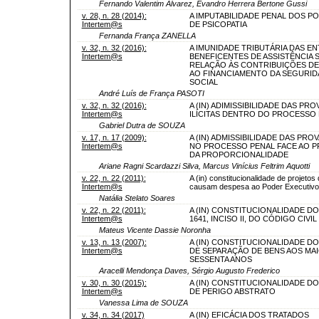
Fernando Valentim Alvarez, Evandro Herrera Bertone Gussi
v. 28, n. 28 (2014):
A IMPUTABILIDADE PENAL DOS 
Intertem@s
DE PSICOPATIA
Fernanda França ZANELLA
v. 32, n. 32 (2016):
A IMUNIDADE TRIBUTÁRIA DAS E
Intertem@s
BENEFICENTES DE ASSISTÊNCIA 
RELAÇÃO ÀS CONTRIBUIÇÕES DE
AO FINANCIAMENTO DA SEGURID
SOCIAL
André Luís de França PASOTI
v. 32, n. 32 (2016):
A (IN) ADIMISSIBILIDADE DAS PRO
Intertem@s
ILÍCITAS DENTRO DO PROCESSO
Gabriel Dutra de SOUZA
v. 17, n. 17 (2009):
A (IN) ADMISSIBILIDADE DAS PROV
Intertem@s
NO PROCESSO PENAL FACE AO PR
DA PROPORCIONALIDADE
Ariane Ragni Scardazzi Silva, Marcus Vinícius Feltrim Aquotti
v. 22, n. 22 (2011):
A (in) constitucionalidade de projetos 
Intertem@s
causam despesa ao Poder Executivo
Natália Stelato Soares
v. 22, n. 22 (2011):
A (IN) CONSTITUCIONALIDADE D
Intertem@s
1641, INCISO II, DO CÓDIGO CIVIL
Mateus Vicente Dassie Noronha
v. 13, n. 13 (2007):
A (IN) CONSTITUCIONALIDADE D
Intertem@s
DE SEPARAÇÃO DE BENS AOS MA
SESSENTA ANOS
Aracelli Mendonça Daves, Sérgio Augusto Frederico
v. 30, n. 30 (2015):
A (IN) CONSTITUCIONALIDADE D
Intertem@s
DE PERIGO ABSTRATO
Vanessa Lima de SOUZA
v. 34, n. 34 (2017)
A (IN) EFICÁCIA DOS TRATADOS