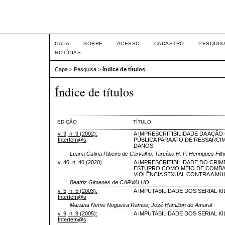
Intertem@s ISSN 1677-1
CAPA
SOBRE
ACESSO
CADASTRO
PESQUIS
NOTÍCIAS
Capa
>
Pesquisa
>
Índice de títulos
Índice de títulos
EDIÇÃO
TÍTULO
v. 3, n. 3 (2002):
A IMPRESCRITIBILIDADE DA AÇÃO 
Intertem@s
PÚBLICA PARA ATO DE RESSARCI
DANOS
Luana Catina Ribeiro de Carvalho, Tarcísio H. P. Henriques Filh
v. 40, n. 40 (2020)
A IMPRESCRITIBILIDADE DO CRIM
ESTUPRO COMO MEIO DE COMBA
VIOLÊNCIA SEXUAL CONTRA A MU
Beatriz Gimenes de CARVALHO
v. 5, n. 5 (2003):
A IMPUTABILIDADE DOS SERIAL K
Intertem@s
Mariana Neme Nogueira Ramos, José Hamilton do Amaral
v. 9, n. 9 (2005):
A IMPUTABILIDADE DOS SERIAL K
Intertem@s